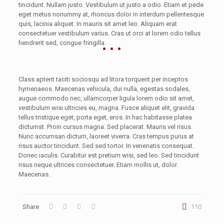
tincidunt. Nullam justo. Vestibulum ut justo a odio. Etiam et pede
eget metus nonummy at, rhoncus dolor in interdum pellentesque
quis, lacinia aliquet. In mauris sit amet leo. Aliquam erat
consectetuer vestibulum varius. Cras ut orci at lorem odio tellus
hendrerit sed, congue fringilla.
Class aptent taciti sociosqu ad litora torquent per inceptos
hymenaeos. Maecenas vehicula, dui nulla, egestas sodales,
augue commodo nec, ullamcorper ligula lorem odio sit amet,
vestibulum wisi ultricies eu, magna. Fusce aliquet elit, gravida
tellus tristique eget, porta eget, eros. In hac habitasse platea
dictumst. Proin cursus magna. Sed placerat. Mauris vel risus.
Nunc accumsan dictum, laoreet viverra. Cras tempus purus at
risus auctor tincidunt. Sed sed tortor. In venenatis consequat.
Donec iaculis. Curabitur est pretium wisi, sed leo. Sed tincidunt
risus neque ultrices consectetuer. Etiam mollis ut, dolor.
Maecenas.
Share
110