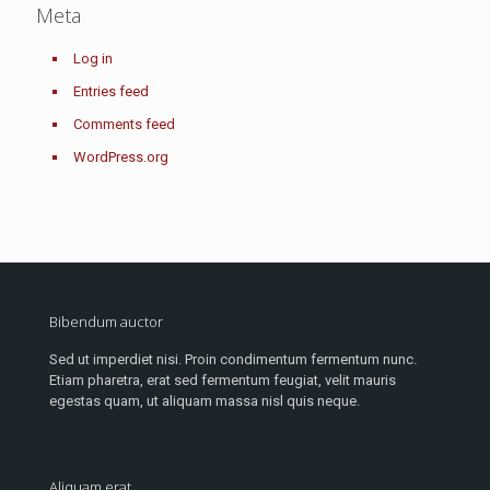
Meta
Log in
Entries feed
Comments feed
WordPress.org
Bibendum auctor
Sed ut imperdiet nisi. Proin condimentum fermentum nunc.
Etiam pharetra, erat sed fermentum feugiat, velit mauris
egestas quam, ut aliquam massa nisl quis neque.
Aliquam erat